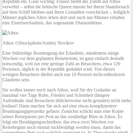
Republik ein. Ganz wichtig: Frauen bleibt der Zutritt auf Athos
verwehrt – selbst die britische Queen musste bei ihrem Staatsbesuch
auf dem Schiff bleiben und Ihren Gemahlen vorschicken -, lediglich
Männer jeglichen Alters leben dort und auch nur Männer erhalten
eine Einreiseerlaubnis, das sogenannte Diamonitirion.
Athos ©iStockphoto/Andrey Novikov
Eine frühzeitige Beantragung der Erlaubnis, mindestens einige
Wochen vor dem geplanten Reisetermin, ist ganz einfach deshalb
notwendig, weil nur eine geringe Zahl an Besuchern, etwa 120
Personen, täglich in der Republik geduldet wird. Von diesen
wenigen Besuchern dürfen auch nur 10 Prozent nicht-orthodoxen
Glaubens sein.
Sie wollen immer noch nach Athos, weil Sie der Gedanke an
maximal vier Tage Ruhe, Frieden und Schönheit (längere
Aufenthalte sind Besuchern üblicherweise nicht gestattet) nicht mehr
loslässt? Dann machen Sie sich auf eine etwas kompliziertere
Beantragungsprozedur gefasst: Zunächst schickt man eine Kopie
seines Reisepasses per Post an das zuständige Büro in Athos. Es
folgt ein Bestätigungsschreiben, das etwa zwei Wochen vor
Reisebeginn noch einmal ruckbestätigt werden muss, damit das
vorgesehene Bett auch wirklich reserviert ist. In Thessaloniki erhält