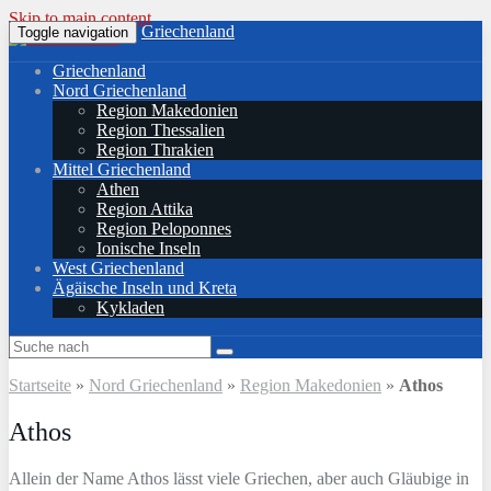
Skip to main content
Griechenland
Toggle navigation
Griechenland
Nord Griechenland
Region Makedonien
Region Thessalien
Region Thrakien
Mittel Griechenland
Athen
Region Attika
Region Peloponnes
Ionische Inseln
West Griechenland
Ägäische Inseln und Kreta
Kykladen
Startseite
»
Nord Griechenland
»
Region Makedonien
»
Athos
Athos
Allein der Name Athos lässt viele Griechen, aber auch Gläubige in