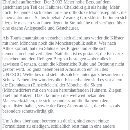
Ehrfurcht aufhorchen: Der 2.033 Meter hohe Berg auf dem
gleichnamigen Teil der Halbinsel Chalkidiki gilt als heilig. Mehr
noch: Es handelt sich dabei um eine orthodoxe Mönchsrepublik, die
einen autonomen Status innehat. Zwanzig Großklöster befinden sich
hier, die meisten von ihnen liegen in Strandnähe und verfügen über
eine eigene Anlegestelle und Gästehäuser.
Als Touristenattraktion verstehen sich allerdings weder die Klöster
mit ihren Mönchen noch die Mönchsrepublik selbst: Wer nach
Athos kommt, hat den Status eines Pilgers und sollte sich
dementsprechend verhalten. Natürlich ist es gestattet, die Klöster zu
besuchen und den Heiligen Berg zu besteigen – aber alles in
gewissen Grenzen, damit die klösterliche Ruhe und Ordnung nicht
gestört wird. So ganz nebenbei ist Athos auch ein Teil des
UNESCO-Welterbes und steht als solches unter ganz besonderem
Schutz. Neben den wundervollen Klosterbauten sind es vor allem
die Eremitagen (Einsiedeleien) der Mönche, die Skiten
(Mönchsdörfer) mit den vielen herumlaufenden Hühnern, Ziegen,
Esel und Katzen. Dazu kommen die weltweit bekannten
Malerwerkstätten, die sich besonders auf die Ikonenmalerei
spezialisiert haben, sowie der Berg Athos an sich, der ebenso als
besonders schutzwürdig gilt.
Um Athos überhaupt betreten zu dürfen, sind zuerst einige
Formalitäten zu erledigen, schließlich reist man in eine andere