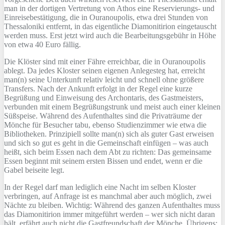
man in der dortigen Vertretung von Athos eine Reservierungs- und
Einreisebestätigung, die in Ouranoupolis, etwa drei Stunden von
Thessaloniki entfernt, in das eigentliche Diamonitirion eingetauscht
werden muss. Erst jetzt wird auch die Bearbeitungsgebühr in Höhe
von etwa 40 Euro fällig.
Die Klöster sind mit einer Fähre erreichbar, die in Ouranoupolis
ablegt. Da jedes Kloster seinen eigenen Anlegesteg hat, erreicht
man(n) seine Unterkunft relativ leicht und schnell ohne größere
Transfers. Nach der Ankunft erfolgt in der Regel eine kurze
Begrüßung und Einweisung des Archontaris, des Gastmeisters,
verbunden mit einem Begrüßungstrunk und meist auch einer kleinen
Süßspeise. Während des Aufenthaltes sind die Privaträume der
Mönche für Besucher tabu, ebenso Studienzimmer wie etwa die
Bibliotheken. Prinzipiell sollte man(n) sich als guter Gast erweisen
und sich so gut es geht in die Gemeinschaft einfügen – was auch
heißt, sich beim Essen nach dem Abt zu richten: Das gemeinsame
Essen beginnt mit seinem ersten Bissen und endet, wenn er die
Gabel beiseite legt.
In der Regel darf man lediglich eine Nacht im selben Kloster
verbringen, auf Anfrage ist es manchmal aber auch möglich, zwei
Nächte zu bleiben. Wichtig: Während des ganzen Aufenthaltes muss
das Diamonitirion immer mitgeführt werden – wer sich nicht daran
hält, erfährt auch nicht die Gastfreundschaft der Mönche. Übrigens: