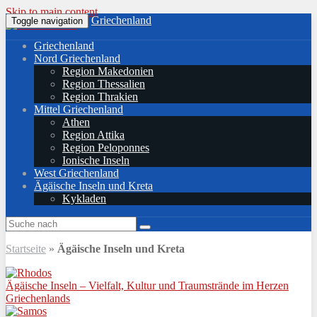
Skip to main content
Griechenland
Toggle navigation
Griechenland
Nord Griechenland
Region Makedonien
Region Thessalien
Region Thrakien
Mittel Griechenland
Athen
Region Attika
Region Peloponnes
Ionische Inseln
West Griechenland
Ägäische Inseln und Kreta
Kykladen
Startseite
»
Ägäische Inseln und Kreta
Ägäische Inseln – Vielfalt, Kultur und Traumstrände im Herzen
Griechenlands