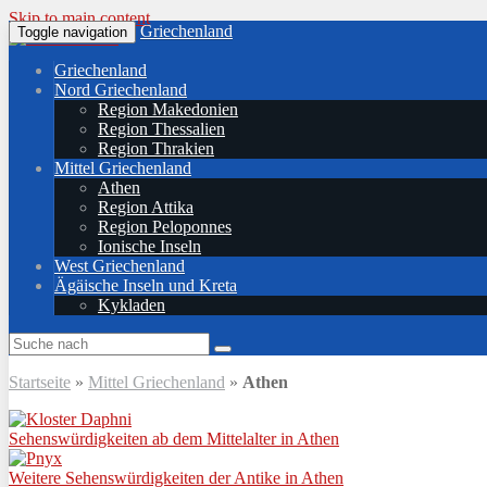
Skip to main content
Griechenland
Toggle navigation
Griechenland
Nord Griechenland
Region Makedonien
Region Thessalien
Region Thrakien
Mittel Griechenland
Athen
Region Attika
Region Peloponnes
Ionische Inseln
West Griechenland
Ägäische Inseln und Kreta
Kykladen
Startseite
»
Mittel Griechenland
»
Athen
Sehenswürdigkeiten ab dem Mittelalter in Athen
Weitere Sehenswürdigkeiten der Antike in Athen