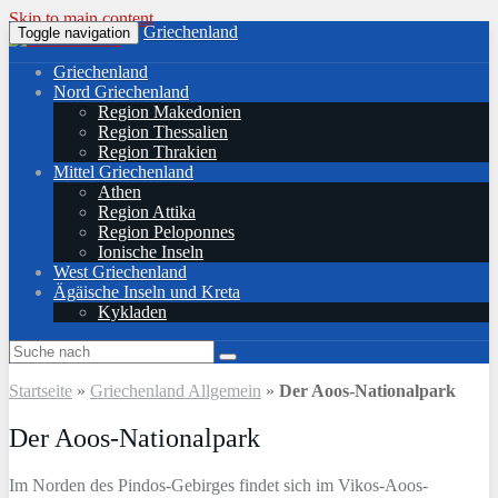
Skip to main content
Griechenland
Toggle navigation
Griechenland
Nord Griechenland
Region Makedonien
Region Thessalien
Region Thrakien
Mittel Griechenland
Athen
Region Attika
Region Peloponnes
Ionische Inseln
West Griechenland
Ägäische Inseln und Kreta
Kykladen
Startseite
»
Griechenland Allgemein
»
Der Aoos-Nationalpark
Der Aoos-Nationalpark
Im Norden des Pindos-Gebirges findet sich im Vikos-Aoos-