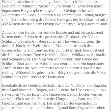
Nationalpark eine der ursprünglichsten Landschaften und das
zweitgrößte Naturschutzgebiet in Griechenland. Zwischen hohen,
imposanten Bergen gibt es ungezähmte Gebirgsbäche, wie
Voldomatis und Aoos, auf denen Kajakfahrten und Rafting möglich
sind. Der höchste Berg des Pindos-Gebirges, der Smolikas, ist mit 2
432 Metern der nach dem Olymp zweithöchste Berg Griechenlands.
Zwischen den Bergen verläuft die längste und mit bis zu tausend
Metern tiefste Schlucht des griechischen Festlands, die Vikos-
Schlucht, die nach Angaben auf einem Hinweisschild sogar die
tiefste Schlucht der Welt sein soll. Man nennt sie auch den
europäischen Grand Canyon. Die Schlucht ist stark bewaldet und
die Heimat seltener Tiere wie Wölfe, Bären, Wildkatzen, Steinadler
und Schmutzgeier. Der Weg von Monodendri zum Grund der
Schlucht führt an einem Kloster, von dem aus sich ein imposanter
Ausblick über die Schlucht bietet sowie an einem Amphitheater
entlang. Während des griechischen Bürgerkrieges diente die Vikos-
Schlucht als Zufluchtsort der Partisanen.
Innerhalb dieses Gebietes befinden sich die 46 Dörfer von Zagoria,
dem Land hinter den Bergen, wie die deutsche Übersetzung dieses
slawischen Wortes lautet. Die Häuser der Zagori-Dörfer wurden
ausschließlich mit den Steinen der Umgebung gebaut, was für
Griechenland einzigartig ist. Die ersten Dörfer entstanden im
zehnten Jahrhundert und blieben aufgrund ihrer Abgeschiedenheit