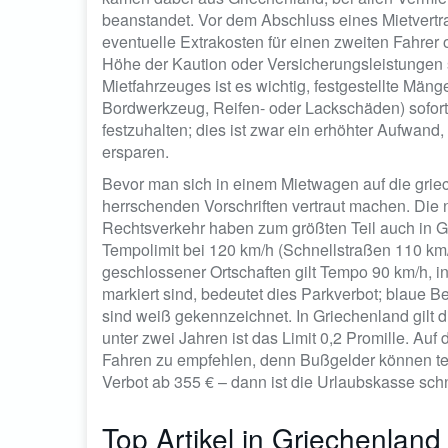
beanstandet. Vor dem Abschluss eines Mietvertra
eventuelle Extrakosten für einen zweiten Fahrer o
Höhe der Kaution oder Versicherungsleistungen 
Mietfahrzeuges ist es wichtig, festgestellte Mäng
Bordwerkzeug, Reifen- oder Lackschäden) sofor
festzuhalten; dies ist zwar ein erhöhter Aufwand
ersparen.
Bevor man sich in einem Mietwagen auf die griec
herrschenden Vorschriften vertraut machen. Die
Rechtsverkehr haben zum größten Teil auch in Gr
Tempolimit bei 120 km/h (Schnellstraßen 110 km/h
geschlossener Ortschaften gilt Tempo 90 km/h, 
markiert sind, bedeutet dies Parkverbot; blaue B
sind weiß gekennzeichnet. In Griechenland gilt d
unter zwei Jahren ist das Limit 0,2 Promille. Au
Fahren zu empfehlen, denn Bußgelder können teilw
Verbot ab 355 € – dann ist die Urlaubskasse schne
Top Artikel in Griechenland