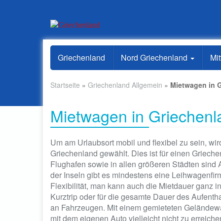
Skip
to
Griechenland
Nord Griechenland
Mi
main
content
Startseite
»
Griechenland Allgemein
»
Mietwagen in 
Mietwagen in Griechenl
Um am Urlaubsort mobil und flexibel zu sein, wird
Griechenland gewählt. Dies ist für einen Griec
Flughafen sowie in allen größeren Städten sind
der Inseln gibt es mindestens eine Leihwagenfirma
Flexibilität, man kann auch die Mietdauer ganz in
Kurztrip oder für die gesamte Dauer des Aufentha
an Fahrzeugen. Mit einem gemieteten Geländewa
mit dem eigenen Auto vielleicht nicht zu erreic