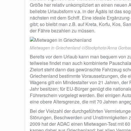
Größe her relativ unkompliziert an einen neuen A
beliebte Urlaubsform v.a. in der Ägäis ist das so
nächsten mit dem Schiff. Eine ideale Ergänzung 
gibt; so bleibt man z.B. auf Kreta, Korfu, Kos, 
der Fähre bezahlen zu müssen.
Mietwagen in Griechenland ©iStockphoto/Anna Gorba
Bereits vor dem Urlaub kann man bequem von z
teilweise findet man auch kombinierte Pauschal
Zielort steht dann das gewünschte Fahrzeug schon
Griechenland bestimmte Voraussetzungen, die e
Wagens gilt ein Mindestalter von 21 Jahren, der
Jahr besitzen; für EU-Bürger genügt die national
Führerschein vorgelegt werden. Bei einigen Auto
eine obere Altersgrenze, die mit 70 Jahren ange
Bei der Vielzahl der durchgeführten Vermietunge
Störungen, Beschwerden und Unstimmigkeiten z
2009 hat der ADAC einen Mietwagen-Test mit 60 F
kamen dabei aus Griechenland; bei allen Vermi