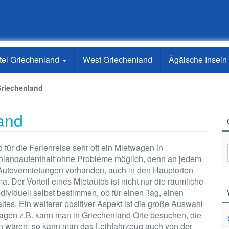
ttel Griechenland
West Griechenland
Ägäische Inseln
Griechenland
and
 für die Ferienreise sehr oft ein Mietwagen in
henlandaufenthalt ohne Probleme möglich, denn an jedem
 Autovermietungen vorhanden, auch in den Hauptorten
. Der Vorteil eines Mietautos ist nicht nur die räumliche
dividuell selbst bestimmen, ob für einen Tag, einen
ltes. Ein weiterer positiver Aspekt ist die große Auswahl
gen z.B. kann man in Griechenland Orte besuchen, die
hen wären; so kann man das Leihfahrzeug auch von der