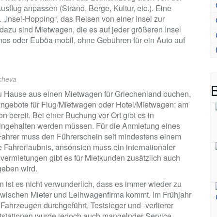
usflug anpassen (Strand, Berge, Kultur, etc.). Eine
g. „Insel-Hopping“, das Reisen von einer Insel zur
dazu sind Mietwagen, die es auf jeder größeren Insel
Samos oder Euböa mobil, ohne Gebühren für ein Auto auf
cheva
B
u Hause aus einen Mietwagen für Griechenland buchen,
angebote für Flug/Mietwagen oder Hotel/Mietwagen; am
 bereit. Bei einer Buchung vor Ort gibt es in
ingehalten werden müssen. Für die Anmietung eines
 Fahrer muss den Führerschein seit mindestens einem
e Fahrerlaubnis, ansonsten muss ein internationaler
vermietungen gibt es für Mietkunden zusätzlich auch
geben wird.
n ist es nicht verwunderlich, dass es immer wieder zu
wischen Mieter und Leihwagenfirma kommt. Im Frühjahr
ahrzeugen durchgeführt, Testsieger und -verlierer
etstationen wurde jedoch auch mangelnder Service