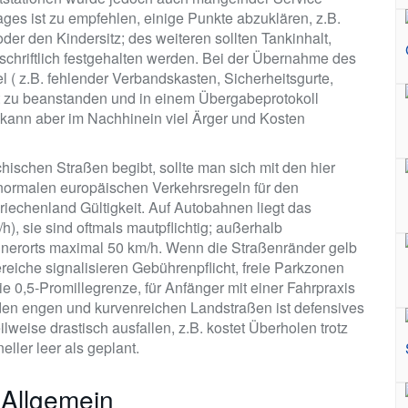
ges ist zu empfehlen, einige Punkte abzuklären, z.B.
der den Kindersitz; des weiteren sollten Tankinhalt,
schriftlich festgehalten werden. Bei der Übernahme des
el ( z.B. fehlender Verbandskasten, Sicherheitsgurte,
t zu beanstanden und in einem Übergabeprotokoll
, kann aber im Nachhinein viel Ärger und Kosten
hischen Straßen begibt, sollte man sich mit den hier
 normalen europäischen Verkehrsregeln für den
iechenland Gültigkeit. Auf Autobahnen liegt das
), sie sind oftmals mautpflichtig; außerhalb
innerorts maximal 50 km/h. Wenn die Straßenränder gelb
ereiche signalisieren Gebührenpflicht, freie Parkzonen
ie 0,5-Promillegrenze, für Anfänger mit einer Fahrpraxis
f den engen und kurvenreichen Landstraßen ist defensives
eise drastisch ausfallen, z.B. kostet Überholen trotz
ller leer als geplant.
 Allgemein