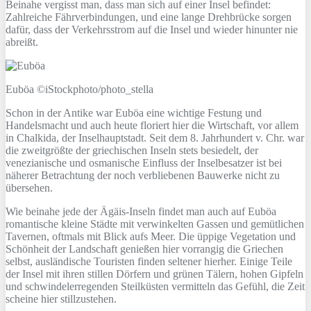
Beinahe vergisst man, dass man sich auf einer Insel befindet:
Zahlreiche Fährverbindungen, und eine lange Drehbrücke sorgen
dafür, dass der Verkehrsstrom auf die Insel und wieder hinunter nie
abreißt.
Euböa ©iStockphoto/photo_stella
Schon in der Antike war Euböa eine wichtige Festung und
Handelsmacht und auch heute floriert hier die Wirtschaft, vor allem
in Chalkida, der Inselhauptstadt. Seit dem 8. Jahrhundert v. Chr. war
die zweitgrößte der griechischen Inseln stets besiedelt, der
venezianische und osmanische Einfluss der Inselbesatzer ist bei
näherer Betrachtung der noch verbliebenen Bauwerke nicht zu
übersehen.
Wie beinahe jede der Ägäis-Inseln findet man auch auf Euböa
romantische kleine Städte mit verwinkelten Gassen und gemütlichen
Tavernen, oftmals mit Blick aufs Meer. Die üppige Vegetation und
Schönheit der Landschaft genießen hier vorrangig die Griechen
selbst, ausländische Touristen finden seltener hierher. Einige Teile
der Insel mit ihren stillen Dörfern und grünen Tälern, hohen Gipfeln
und schwindelerregenden Steilküsten vermitteln das Gefühl, die Zeit
scheine hier stillzustehen.