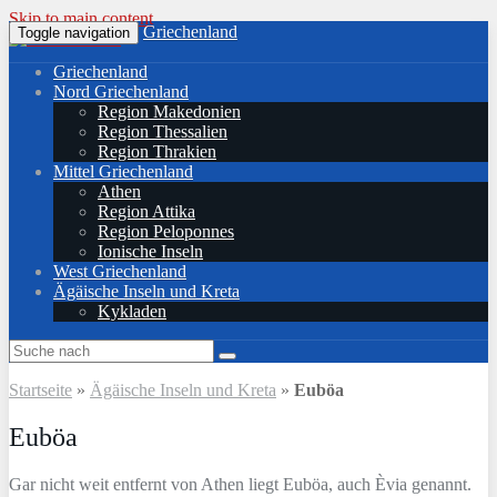
Skip to main content
Griechenland
Toggle navigation
Griechenland
Nord Griechenland
Region Makedonien
Region Thessalien
Region Thrakien
Mittel Griechenland
Athen
Region Attika
Region Peloponnes
Ionische Inseln
West Griechenland
Ägäische Inseln und Kreta
Kykladen
Startseite
»
Ägäische Inseln und Kreta
»
Euböa
Euböa
Gar nicht weit entfernt von Athen liegt Euböa, auch Èvia genannt.